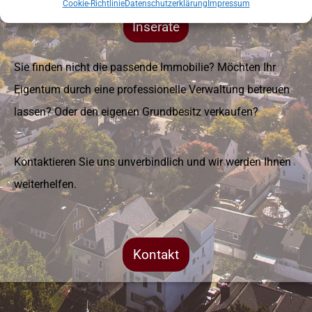
Cookie-Richtlinie
Datenschutzerklärung
Impressum
Inserate
Sie finden nicht die passende Immobilie? Möchten Ihr
Eigentum durch eine professionelle Verwaltung betreuen
lassen? Oder den eigenen Grundbesitz verkaufen?
Kontaktieren Sie uns unverbindlich und wir werden Ihnen
weiterhelfen.
Kontakt