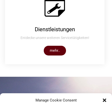
Dienstleistungen
Entdecke unsere weiteren Servicetätigkeiten!
mehr..
AUF DER SUCHE NACH..
Manage Cookie Consent