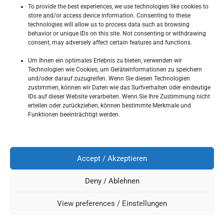
IMMOBILIEN?
To provide the best experiences, we use technologies like cookies to
store and/or access device information. Consenting to these
technologies will allow us to process data such as browsing
behavior or unique IDs on this site. Not consenting or withdrawing
consent, may adversely affect certain features and functions.
Aufgrund unserer Verwaltertätigkeit für eine Vielzahl von
Um Ihnen ein optimales Erlebnis zu bieten, verwenden wir
Eigentümer und Wohnungseigentümergemeinschaften,
Technologien wie Cookies, um Geräteinformationen zu speichern
haben wir mithilfe unseres Netzwerks aus zufriedenen
und/oder darauf zuzugreifen. Wenn Sie diesen Technologien
zustimmen, können wir Daten wie das Surfverhalten oder eindeutige
Kunden, örtlichen Immobilien- und Maklerbüros mit
IDs auf dieser Website verarbeiten. Wenn Sie Ihre Zustimmung nicht
erteilen oder zurückziehen, können bestimmte Merkmale und
Sicherheit die passende Immobilie für Sie.
Funktionen beeinträchtigt werden.
Dabei ist es vollkommen egal, ob Sie auf der Suche nach
Accept / Akzeptieren
einer Wohnung zur Miete, einem Haus zum Kauf oder
nach den passenden Räumlichenkeiten für Ihr Gewerbe
Deny / Ablehnen
sind. Schauen Sie sich unsere Inserate an!
View preferences / Einstellungen